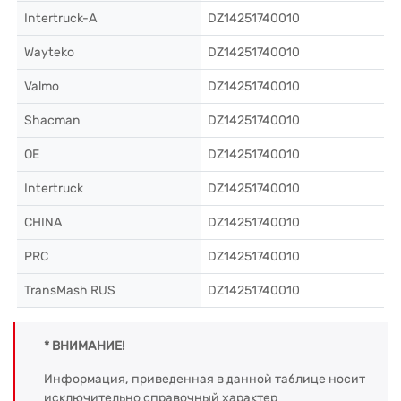
Intertruck-A
DZ14251740010
Wayteko
DZ14251740010
Valmo
DZ14251740010
Shacman
DZ14251740010
OE
DZ14251740010
Intertruck
DZ14251740010
CHINA
DZ14251740010
PRC
DZ14251740010
TransMash RUS
DZ14251740010
* ВНИМАНИЕ!
Информация, приведенная в данной таблице носит
исключительно справочный характер