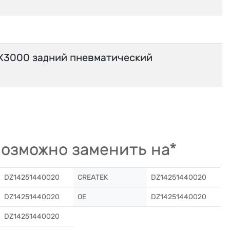
X3000 задний пневматический
озможно заменить на*
DZ14251440020
CREATEK
DZ14251440020
DZ14251440020
OE
DZ14251440020
DZ14251440020