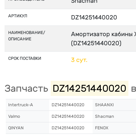
Shacman
АРТИКУЛ
DZ14251440020
НАИМЕНОВАНИЕ/
Амортизатор кабины 
ОПИСАНИЕ
(DZ14251440020)
СРОК ПОСТАВКИ
3 сут.
Запчасть
DZ14251440020
в
Intertruck-A
DZ14251440020
SHAANXI
Valmo
DZ14251440020
Shacman
QINYAN
DZ14251440020
FENOX