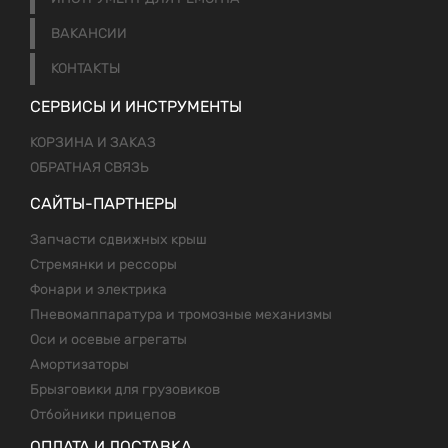
ВАКАНСИИ
КОНТАКТЫ
СЕРВИСЫ И ИНСТРУМЕНТЫ
КОРЗИНА И ЗАКАЗ
ОБРАТНАЯ СВЯЗЬ
САЙТЫ-ПАРТНЕРЫ
Запчасти сдвижных крыш
Стремянки и рессоры
Фонари и электрика
Пневомаппаратура и тромозные механизмы
Оси и осевые агрегаты
Амортизаторы
Брызговики для грузовиков
Отбойники прицепов
ОПЛАТА И ДОСТАВКА