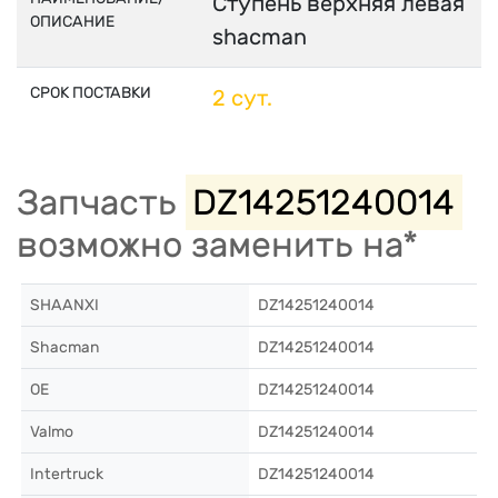
Ступень верхняя левая
ОПИСАНИЕ
shacman
СРОК ПОСТАВКИ
2 сут.
Запчасть
DZ14251240014
возможно заменить на*
SHAANXI
DZ14251240014
Shacman
DZ14251240014
OE
DZ14251240014
Valmo
DZ14251240014
Intertruck
DZ14251240014