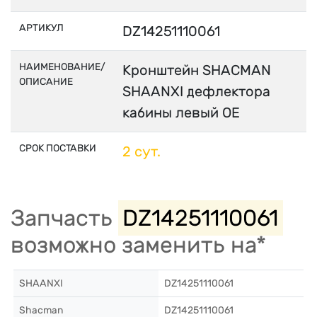
АРТИКУЛ
DZ14251110061
НАИМЕНОВАНИЕ/
Кронштейн SHACMAN
ОПИСАНИЕ
SHAANXI дефлектора
кабины левый OE
СРОК ПОСТАВКИ
2 сут.
Запчасть
DZ14251110061
возможно заменить на*
SHAANXI
DZ14251110061
Shacman
DZ14251110061