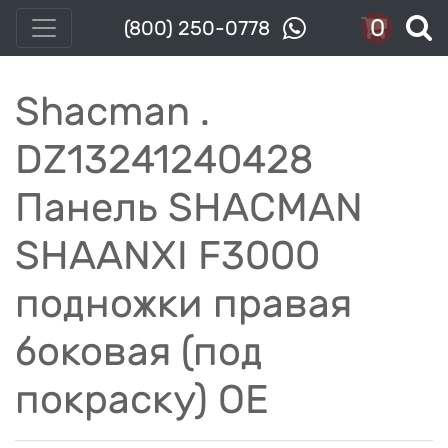
0
(800) 250-0778
Shacman .
DZ13241240428
Панель SHACMAN
SHAANXI F3000
подножки правая
боковая (под
покраску) OE