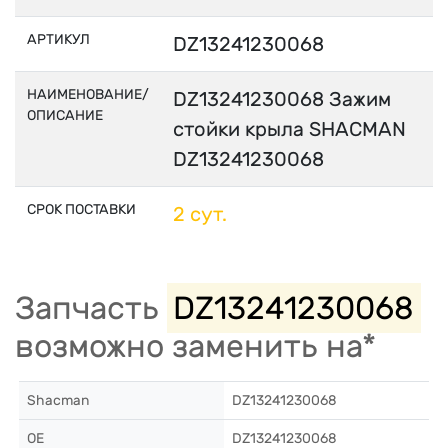
АРТИКУЛ
DZ13241230068
НАИМЕНОВАНИЕ/
DZ13241230068 Зажим
ОПИСАНИЕ
стойки крыла SHACMAN
DZ13241230068
СРОК ПОСТАВКИ
2 сут.
Запчасть
DZ13241230068
возможно заменить на*
Shacman
DZ13241230068
OE
DZ13241230068