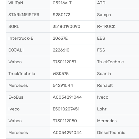
ViLiTaN
05216VLT
ATD
STARKMEISTER
S280172
Sampa
SORL
35180190090
R-TRUCK
Intertruck-E
20637E
EBS
COJALI
2226610
FSS
Wabco
9730112057
TruckTechnic
TruckTechnic
WSK575
Scania
Mercedes
54291044
Renault
EvoBus
A0054291044
Iveco
Iveco
E5010207451
Lohr
Wabco
9730112050
Mercedes
Mercedes
A0054291044
DieselTechnic