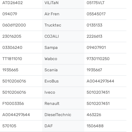
ATD26402
ViLiTaN
05175VLT
094079
Air Fren
05545017
0606112000
Trucktec
0135133
23016205
COJALI
2226613
03306240
Sampa
09407901
TT1811010
Wabco
9730110250
1935665
Scania
1935667
5010206016
EvoBus
A0044297644
5010206016
Iveco
5010207451
F10003356
Renault
5010207451
A0044297644
DieselTechnic
463226
570105
DAF
1506488