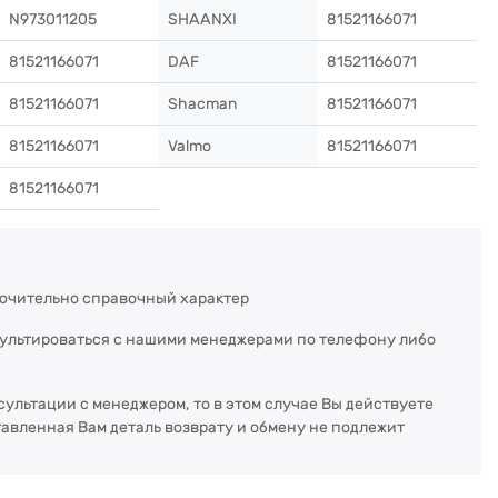
N973011205
SHAANXI
81521166071
81521166071
DAF
81521166071
81521166071
Shacman
81521166071
81521166071
Valmo
81521166071
81521166071
ючительно справочный характер
сультироваться с нашими менеджерами по телефону либо
сультации с менеджером, то в этом случае Вы действуете
тавленная Вам деталь возврату и обмену не подлежит