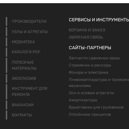
СЕРВИСЫ И ИНСТРУМЕНТ
ПРОИЗВОДИТЕЛИ
КОРЗИНА И ЗАКАЗ
УЗЛЫ И АГРЕГАТЫ
ОБРАТНАЯ СВЯЗЬ
МЕДИАТЕКА
САЙТЫ-ПАРТНЕРЫ
КАТАЛОГИ PDF
Запчасти сдвижных крыш
ПОЛЕЗНЫЕ
Стремянки и рессоры
МАТЕРИАЛЫ
Фонари и электрика
ЭКСКЛЮЗИВ
Пневомаппаратура и тромозн
механизмы
ИНСТРУМЕНТ ДЛЯ
Оси и осевые агрегаты
РЕМОНТА
Амортизаторы
ВАКАНСИИ
Брызговики для грузовиков
Отбойники прицепов
КОНТАКТЫ