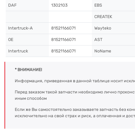
DAF
1302103
EBS
CREATEK
Intertruck-A
81521166071
Wayteko
OE
81521166071
AST
Intertruck
81521166071
NoName
* ВНИМАНИЕ!
Информация, приведенная в данной таблице носит искл
Перед заказом такой запчасти необходимо лично прокон
иным способом
Если же Вы самостоятельно заказываете запчасть без кон
исключительно на свой страх и риск, а оплаченная и дос