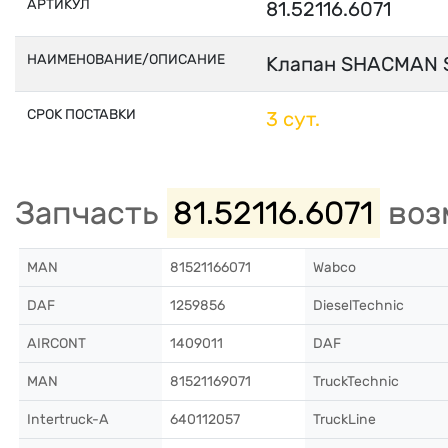
АРТИКУЛ
81.52116.6071
НАИМЕНОВАНИЕ/ОПИСАНИЕ
Клапан SHACMAN S
СРОК ПОСТАВКИ
3 сут.
Запчасть
81.52116.6071
воз
MAN
81521166071
Wabco
DAF
1259856
DieselTechnic
AIRCONT
1409011
DAF
MAN
81521169071
TruckTechnic
Intertruck-A
640112057
TruckLine