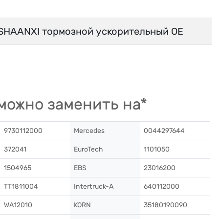
HAANXI тормозной ускорительный OE
можно заменить на*
9730112000
Mercedes
0044297644
372041
EuroTech
1101050
1504965
EBS
23016200
TT1811004
Intertruck-A
640112000
WA12010
KORN
35180190090