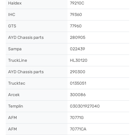
Haldex
79210C
IHC
79360
GTS
77960
AYD Chassis parts
280905
Sampa
022439
TruckLine
HL30120
AYD Chassis parts
290300
Trucktec
0135051
Arcek
300086
Templin
030301927040
AFM
70771G
AFM
70771CA