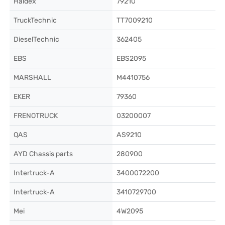
Haldex
79210
TruckTechnic
TT7009210
DieselTechnic
362405
EBS
EBS2095
MARSHALL
M4410756
EKER
79360
FRENOTRUCK
03200007
QAS
AS9210
AYD Chassis parts
280900
Intertruck-A
3400072200
Intertruck-A
3410729700
Mei
4W2095