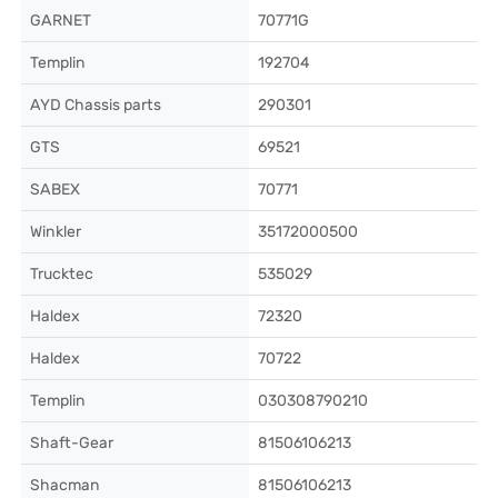
GARNET
70771G
Templin
192704
AYD Chassis parts
290301
GTS
69521
SABEX
70771
Winkler
35172000500
Trucktec
535029
Haldex
72320
Haldex
70722
Templin
030308790210
Shaft-Gear
81506106213
Shacman
81506106213