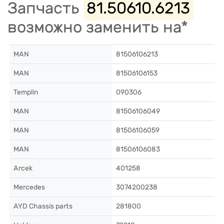
Запчасть
81.50610.6213
возможно заменить на*
MAN
81506106213
MAN
81506106153
Templin
090306
MAN
81506106049
MAN
81506106059
MAN
81506106083
Arcek
401258
Mercedes
3074200238
AYD Chassis parts
281800