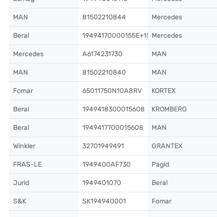
MAN
81502210844
Mercedes
Beral
19494170000155E+15
Mercedes
Mercedes
A6174231730
MAN
MAN
81502210840
MAN
Fomar
65011750N10A8RV
KORTEX
Beral
1949418300015608
KROMBERG
Beral
1949417700015608
MAN
Winkler
32701949491
GRANTEX
FRAS-LE
1949400AF730
Pagid
Jurid
1949401070
Beral
S&K
SK194940001
Fomar