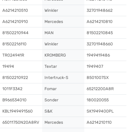
A6214210510
Winkler
32701948662
A6214210910
Mercedes
A6214210810
81502210944
MAN
81502210845
81502216110
Winkler
32701948660
TR024941R
KROMBERG
1949419486
19494
Textar
1949407
81502210922
Intertruck-S
8501007SX
1011F3342
Fomar
65212200A8R
B966534010
Sonder
180020055
KBL1949491560
S&K
SK1949400PL
65011750N20A8RV
Mercedes
A6214210110