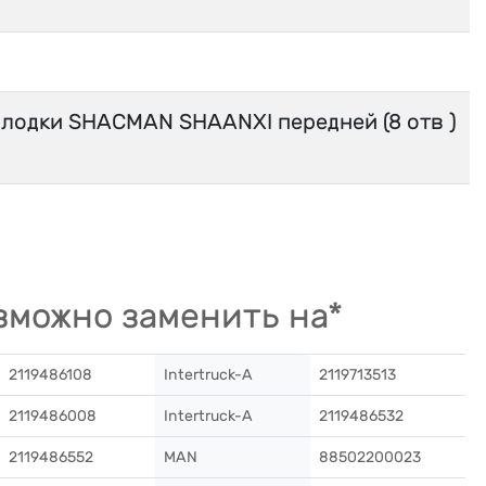
олодки SHACMAN SHAANXI передней (8 отв )
можно заменить на*
2119486108
Intertruck-A
2119713513
2119486008
Intertruck-A
2119486532
2119486552
MAN
88502200023