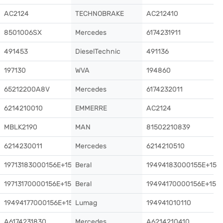
AC2124
TECHNOBRAKE
AC212410
8501006SX
Mercedes
6174231911
491453
DieselTechnic
491136
197130
WVA
194860
65212200A8V
Mercedes
6174232011
6214210010
EMMERRE
AC2124
MBLK2190
MAN
81502210839
6214230011
Mercedes
6214210510
19713183000156E+15
Beral
19494183000155E+15
19713170000156E+15
Beral
19494170000156E+15
19494177000156E+15
Lumag
194941010110
A6174231830
Mercedes
A6214210410