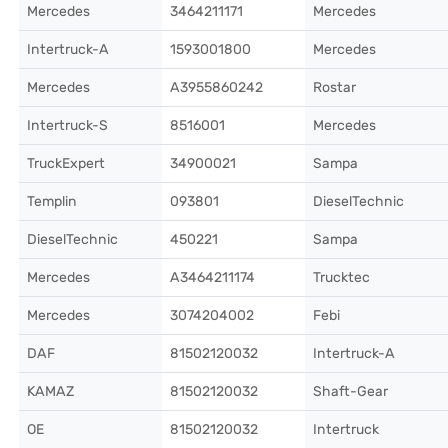
Mercedes
3464211171
Mercedes
Intertruck-A
1593001800
Mercedes
Mercedes
A3955860242
Rostar
Intertruck-S
8516001
Mercedes
TruckExpert
34900021
Sampa
Templin
093801
DieselTechnic
DieselTechnic
450221
Sampa
Mercedes
A3464211174
Trucktec
Mercedes
3074204002
Febi
DAF
81502120032
Intertruck-A
KAMAZ
81502120032
Shaft-Gear
OE
81502120032
Intertruck