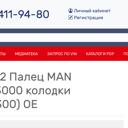
 411-94-80
Личный кабинет
Регистрация
АТЫ
МЕДИАТЕКА
ЗАПРОС ПО VIN
КАТАЛОГИ PDF
П
32 Палец MAN
000 колодки
300) OE