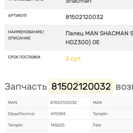
Shacman
АРТИКУЛ
81502120032
НАИМЕНОВАНИЕ/
Палец MAN SHACMAN SH
ОПИСАНИЕ
HDZ300) OE
СРОК ПОСТАВКИ
2 сут.
Запчасть
81502120032
воз
MAN
81502120032
MAN
DieselTechnic
490585
Templin
Templin
14562S
Febi