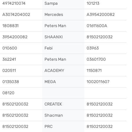
4974210074
Sampa
101213
A3074204002
Mercedes
A3954200082
1808831
Peters Man
01611600A
3954200082
SHAANXI
81502120032
010600
Febi
03963
362241
Peters Man
03601700
020511
ACADEMY
1150871
0135038
MEGA
1002011607
08120
81502120032
CREATEK
81502120032
81502120032
Shacman
81502120032
81502120032
PRC
81502120032