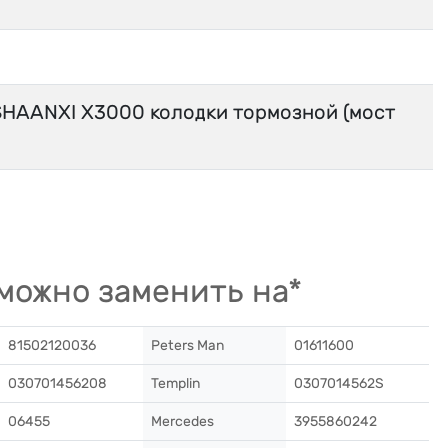
AANXI X3000 колодки тормозной (мост
можно заменить на*
81502120036
Peters Man
01611600
030701456208
Templin
0307014562S
06455
Mercedes
3955860242