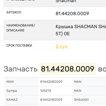
Shacman
АРТИКУЛ
81.44208.0009
НАИМЕНОВАНИЕ/
Крышка SHACMAN SHA
ОПИСАНИЕ
5T) OE
СРОК ПОСТАВКИ
2 сут.
Запчасть
81.44208.0009
во
MAN
81442080009
MAN
Sampa
105213
MAN
KAMAZ
81442080009
SHAANXI