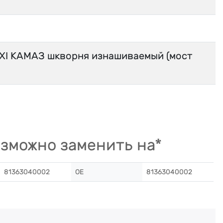
I КАМАЗ шкворня изнашиваемый (мост
зможно заменить на*
81363040002
OE
81363040002