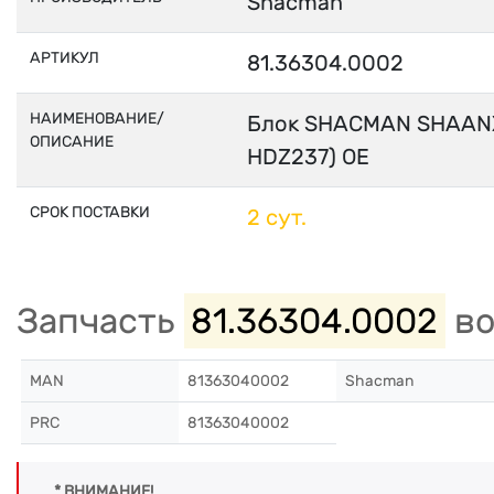
Shacman
АРТИКУЛ
81.36304.0002
НАИМЕНОВАНИЕ/
Блок SHACMAN SHAANX
ОПИСАНИЕ
HDZ237) OE
СРОК ПОСТАВКИ
2 сут.
Запчасть
81.36304.0002
во
MAN
81363040002
Shacman
PRC
81363040002
* ВНИМАНИЕ!