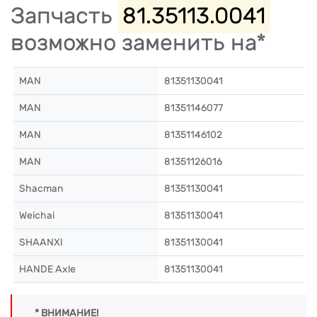
Запчасть
81.35113.0041
возможно заменить на*
MAN
81351130041
MAN
81351146077
MAN
81351146102
MAN
81351126016
Shacman
81351130041
Weichai
81351130041
SHAANXI
81351130041
HANDE Axle
81351130041
* ВНИМАНИЕ!