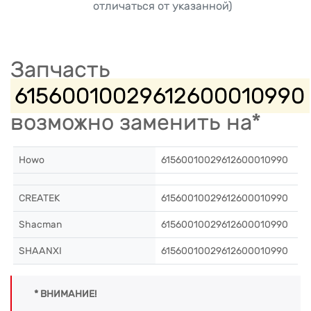
отличаться от указанной)
Запчасть
61560010029612600010990
возможно заменить на*
Howo
61560010029612600010990
CREATEK
61560010029612600010990
Shacman
61560010029612600010990
SHAANXI
61560010029612600010990
* ВНИМАНИЕ!