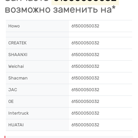
возможно заменить на*
Howo
61500050032
CREATEK
61500050032
SHAANXI
61500050032
Weichai
61500050032
Shacman
61500050032
JAC
61500050032
OE
61500050032
Intertruck
61500050032
HUATAI
61500050032