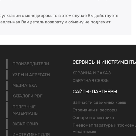
сультации с менеджером, то в этом случае Вы действуете
тавленная Вам деталь возврату и обмену не подлежит
СЕРВИСЫ И ИНСТРУМЕНТ
ПРОИЗВОДИТЕЛИ
КОРЗИНА И ЗАКАЗ
УЗЛЫ И АГРЕГАТЫ
ОБРАТНАЯ СВЯЗЬ
МЕДИАТЕКА
САЙТЫ-ПАРТНЕРЫ
КАТАЛОГИ PDF
Запчасти сдвижных крыш
ПОЛЕЗНЫЕ
Стремянки и рессоры
МАТЕРИАЛЫ
Фонари и электрика
ЭКСКЛЮЗИВ
Пневомаппаратура и тромозн
механизмы
ИНСТРУМЕНТ ДЛЯ