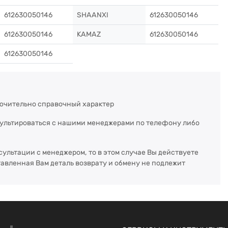
612630050146
SHAANXI
612630050146
612630050146
KAMAZ
612630050146
612630050146
ючительно справочный характер
сультироваться с нашими менеджерами по телефону либо
сультации с менеджером, то в этом случае Вы действуете
тавленная Вам деталь возврату и обмену не подлежит