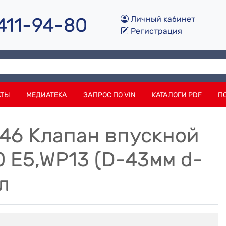
 411-94-80
Личный кабинет
Регистрация
АТЫ
МЕДИАТЕКА
ЗАПРОС ПО VIN
КАТАЛОГИ PDF
П
146 Клапан впускной
 E5,WP13 (D-43мм d-
л