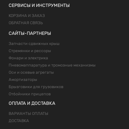
СЕРВИСЫ И ИНСТРУМЕНТЫ
КОРЗИНА И ЗАКАЗ
ОБРАТНАЯ СВЯЗЬ
САЙТЫ-ПАРТНЕРЫ
Запчасти сдвижных крыш
Стремянки и рессоры
Фонари и электрика
Пневомаппаратура и тромозные механизмы
Оси и осевые агрегаты
Амортизаторы
Брызговики для грузовиков
Отбойники прицепов
ОПЛАТА И ДОСТАВКА
ВАРИАНТЫ ОПЛАТЫ
ДОСТАВКА