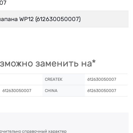
07
лапана WP12 (612630050007)
зможно заменить на*
CREATEK
612630050007
612630050007
CHINA
612630050007
ючительно справочный характер