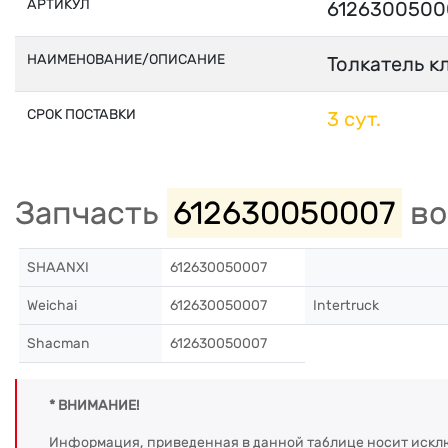
АРТИКУЛ
6126300500
НАИМЕНОВАНИЕ/ОПИСАНИЕ
Толкатель к
СРОК ПОСТАВКИ
3 сут.
Запчасть
612630050007
во
SHAANXI
612630050007
Weichai
612630050007
Intertruck
Shacman
612630050007
* ВНИМАНИЕ!
Информация, приведенная в данной таблице носит искл