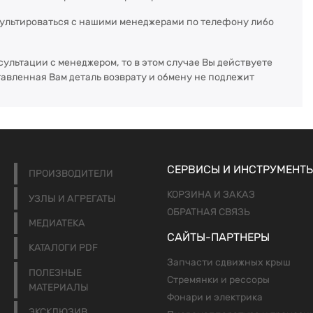
сультироваться с нашими менеджерами по телефону либо
сультации с менеджером, то в этом случае Вы действуете
тавленная Вам деталь возврату и обмену не подлежит
СЕРВИСЫ И ИНСТРУМЕНТ
ПРОИЗВОДИТЕЛИ
КОРЗИНА И ЗАКАЗ
УЗЛЫ И АГРЕГАТЫ
ОБРАТНАЯ СВЯЗЬ
МЕДИАТЕКА
САЙТЫ-ПАРТНЕРЫ
КАТАЛОГИ PDF
Запчасти сдвижных крыш
ПОЛЕЗНЫЕ
Стремянки и рессоры
МАТЕРИАЛЫ
Фонари и электрика
ЭКСКЛЮЗИВ