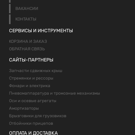
ВАКАНСИИ
КОНТАКТЫ
СЕРВИСЫ И ИНСТРУМЕНТЫ
КОРЗИНА И ЗАКАЗ
ОБРАТНАЯ СВЯЗЬ
САЙТЫ-ПАРТНЕРЫ
Запчасти сдвижных крыш
Стремянки и рессоры
Фонари и электрика
Пневомаппаратура и тромозные механизмы
Оси и осевые агрегаты
Амортизаторы
Брызговики для грузовиков
Отбойники прицепов
ОПЛАТА И ДОСТАВКА