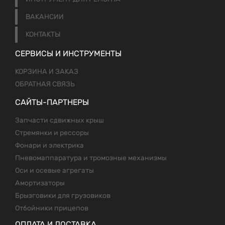
ВАКАНСИИ
КОНТАКТЫ
СЕРВИСЫ И ИНСТРУМЕНТЫ
КОРЗИНА И ЗАКАЗ
ОБРАТНАЯ СВЯЗЬ
САЙТЫ-ПАРТНЕРЫ
Запчасти сдвижных крыш
Стремянки и рессоры
Фонари и электрика
Пневомаппаратура и тромозные механизмы
Оси и осевые агрегаты
Амортизаторы
Брызговики для грузовиков
Отбойники прицепов
ОПЛАТА И ДОСТАВКА