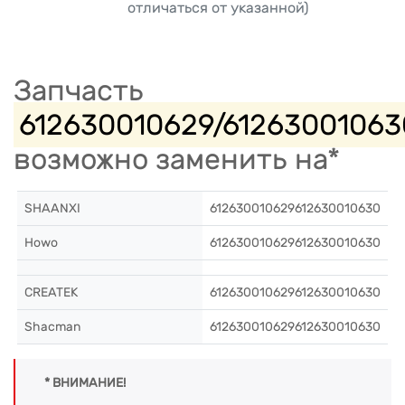
отличаться от указанной)
Запчасть
612630010629/61263001063
возможно заменить на*
SHAANXI
612630010629612630010630
Howo
612630010629612630010630
CREATEK
612630010629612630010630
Shacman
612630010629612630010630
* ВНИМАНИЕ!