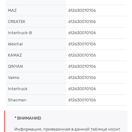
MAZ
612630010106
CREATEK
612630010106
Intertruck-B
612630010106
Weichai
612630010106
KAMAZ
612630010106
QINYAN
612630010106
Valmo
612630010106
Intertruck
612630010106
Shacman
612630010106
* ВНИМАНИЕ!
Информация, приведенная в данной таблице носит