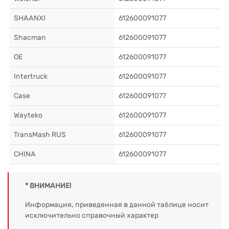
SHAANXI
612600091077
Shacman
612600091077
OE
612600091077
Intertruck
612600091077
Case
612600091077
Wayteko
612600091077
TransMash RUS
612600091077
CHINA
612600091077
* ВНИМАНИЕ!
Информация, приведенная в данной таблице носит
исключительно справочный характер