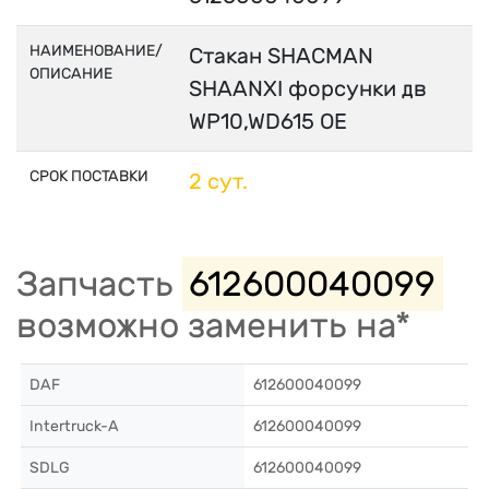
НАИМЕНОВАНИЕ/
Стакан SHACMAN
ОПИСАНИЕ
SHAANXI форсунки дв
WP10,WD615 OE
СРОК ПОСТАВКИ
2 сут.
Запчасть
612600040099
возможно заменить на*
DAF
612600040099
Intertruck-A
612600040099
SDLG
612600040099