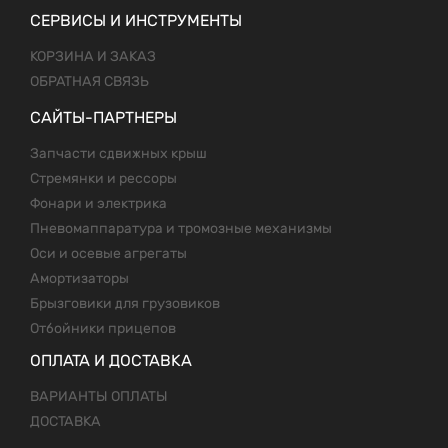
СЕРВИСЫ И ИНСТРУМЕНТЫ
КОРЗИНА И ЗАКАЗ
ОБРАТНАЯ СВЯЗЬ
САЙТЫ-ПАРТНЕРЫ
Запчасти сдвижных крыш
Стремянки и рессоры
Фонари и электрика
Пневомаппаратура и тромозные механизмы
Оси и осевые агрегаты
Амортизаторы
Брызговики для грузовиков
Отбойники прицепов
ОПЛАТА И ДОСТАВКА
ВАРИАНТЫ ОПЛАТЫ
ДОСТАВКА