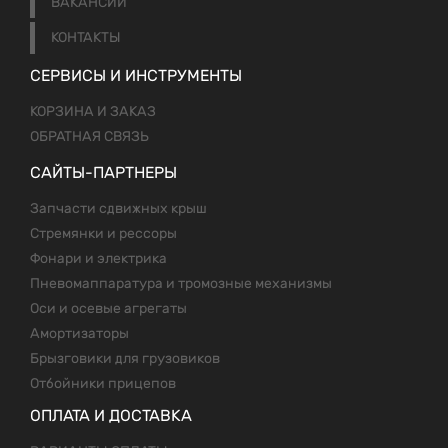
ВАКАНСИИ
КОНТАКТЫ
СЕРВИСЫ И ИНСТРУМЕНТЫ
КОРЗИНА И ЗАКАЗ
ОБРАТНАЯ СВЯЗЬ
САЙТЫ-ПАРТНЕРЫ
Запчасти сдвижных крыш
Стремянки и рессоры
Фонари и электрика
Пневомаппаратура и тромозные механизмы
Оси и осевые агрегаты
Амортизаторы
Брызговики для грузовиков
Отбойники прицепов
ОПЛАТА И ДОСТАВКА