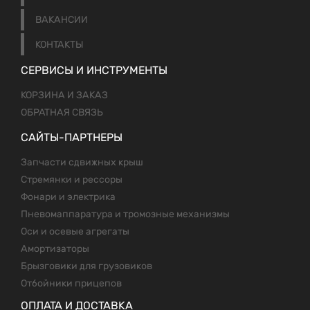
ВАКАНСИИ
КОНТАКТЫ
СЕРВИСЫ И ИНСТРУМЕНТЫ
КОРЗИНА И ЗАКАЗ
ОБРАТНАЯ СВЯЗЬ
САЙТЫ-ПАРТНЕРЫ
Запчасти сдвижных крыш
Стремянки и рессоры
Фонари и электрика
Пневомаппаратура и тромозные механизмы
Оси и осевые агрегаты
Амортизаторы
Брызговики для грузовиков
Отбойники прицепов
ОПЛАТА И ДОСТАВКА