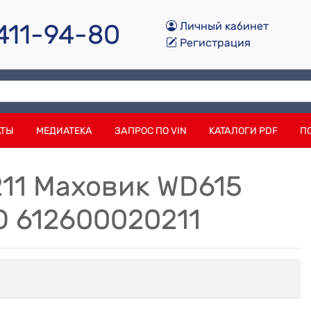
 411-94-80
Личный кабинет
Регистрация
АТЫ
МЕДИАТЕКА
ЗАПРОС ПО VIN
КАТАЛОГИ PDF
П
211 Маховик WD615
O 612600020211