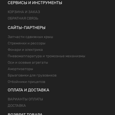
СЕРВИСЫ И ИНСТРУМЕНТЫ
КОРЗИНА И ЗАКАЗ
ОБРАТНАЯ СВЯЗЬ
САЙТЫ-ПАРТНЕРЫ
Запчасти сдвижных крыш
Стремянки и рессоры
Фонари и электрика
Пневомаппаратура и тромозные механизмы
Оси и осевые агрегаты
Амортизаторы
Брызговики для грузовиков
Отбойники прицепов
ОПЛАТА И ДОСТАВКА
ВАРИАНТЫ ОПЛАТЫ
ДОСТАВКА
ВОЗВРАТ ТОВАРА