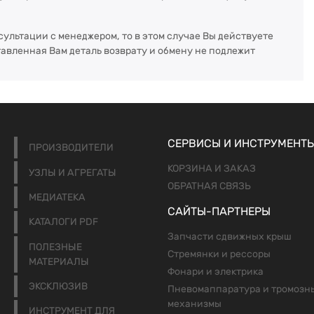
сультации с менеджером, то в этом случае Вы действуете
тавленная Вам деталь возврату и обмену не подлежит
СЕРВИСЫ И ИНСТРУМЕНТ
ПРОИЗВОДИТЕЛИ
КОРЗИНА И ЗАКАЗ
УЗЛЫ И АГРЕГАТЫ
ОБРАТНАЯ СВЯЗЬ
МЕДИАТЕКА
САЙТЫ-ПАРТНЕРЫ
КАТАЛОГИ PDF
Запчасти сдвижных крыш
ПОЛЕЗНЫЕ
Стремянки и рессоры
МАТЕРИАЛЫ
Фонари и электрика
ЭКСКЛЮЗИВ
Пневомаппаратура и тромозн
механизмы
ИНСТРУМЕНТ ДЛЯ