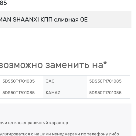
085
MAN SHAANXI КПП сливная OE
возможно заменить на*
5DS50T1701085
JAC
5DS50T1701085
5DS50T1701085
KAMAZ
5DS50T1701085
ючительно справочный характер
сультироваться с нашими менеджерами по телефону либо