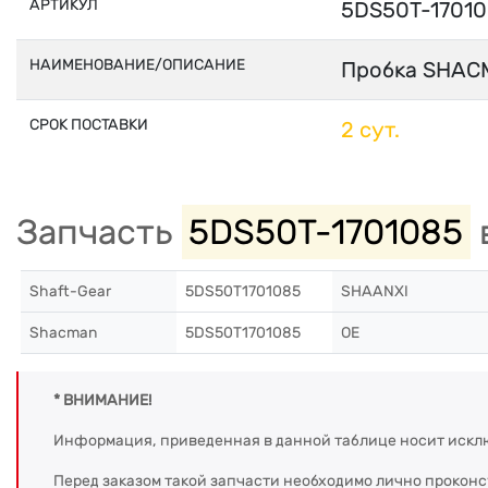
АРТИКУЛ
5DS50T-1701
НАИМЕНОВАНИЕ/ОПИСАНИЕ
Пробка SHAC
СРОК ПОСТАВКИ
2 сут.
Запчасть
5DS50T-1701085
Shaft-Gear
5DS50T1701085
SHAANXI
Shacman
5DS50T1701085
OE
* ВНИМАНИЕ!
Информация, приведенная в данной таблице носит искл
Перед заказом такой запчасти необходимо лично прокон