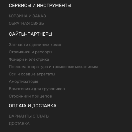
СЕРВИСЫ И ИНСТРУМЕНТЫ
КОРЗИНА И ЗАКАЗ
ОБРАТНАЯ СВЯЗЬ
САЙТЫ-ПАРТНЕРЫ
Запчасти сдвижных крыш
Стремянки и рессоры
Фонари и электрика
Пневомаппаратура и тромозные механизмы
Оси и осевые агрегаты
Амортизаторы
Брызговики для грузовиков
Отбойники прицепов
ОПЛАТА И ДОСТАВКА
ВАРИАНТЫ ОПЛАТЫ
ДОСТАВКА