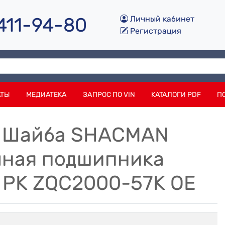
 411-94-80
Личный кабинет
Регистрация
АТЫ
МЕДИАТЕКА
ЗАПРОС ПО VIN
КАТАЛОГИ PDF
П
6 Шайба SHACMAN
чная подшипника
 РК ZQC2000-57K OE