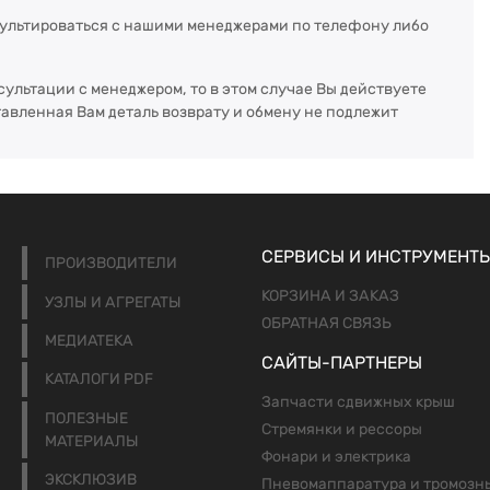
сультироваться с нашими менеджерами по телефону либо
сультации с менеджером, то в этом случае Вы действуете
тавленная Вам деталь возврату и обмену не подлежит
СЕРВИСЫ И ИНСТРУМЕНТ
ПРОИЗВОДИТЕЛИ
КОРЗИНА И ЗАКАЗ
УЗЛЫ И АГРЕГАТЫ
ОБРАТНАЯ СВЯЗЬ
МЕДИАТЕКА
САЙТЫ-ПАРТНЕРЫ
КАТАЛОГИ PDF
Запчасти сдвижных крыш
ПОЛЕЗНЫЕ
Стремянки и рессоры
МАТЕРИАЛЫ
Фонари и электрика
ЭКСКЛЮЗИВ
Пневомаппаратура и тромозн