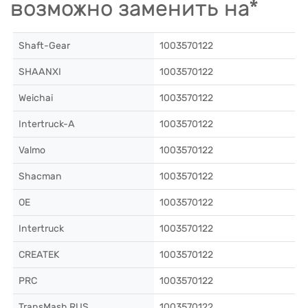
возможно заменить на*
Shaft-Gear
1003570122
SHAANXI
1003570122
Weichai
1003570122
Intertruck-A
1003570122
Valmo
1003570122
Shacman
1003570122
OE
1003570122
Intertruck
1003570122
CREATEK
1003570122
PRC
1003570122
TransMash RUS
1003570122