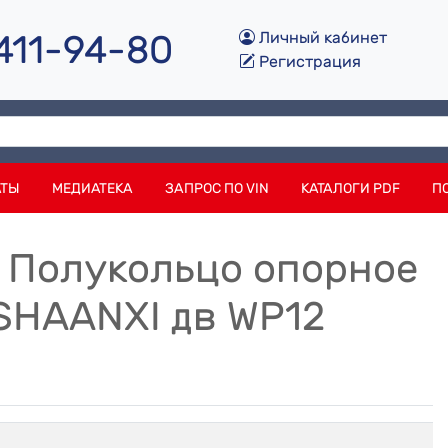
 411-94-80
Личный кабинет
Регистрация
АТЫ
МЕДИАТЕКА
ЗАПРОС ПО VIN
КАТАЛОГИ PDF
П
8 Полукольцо опорное
SHAANXI дв WP12