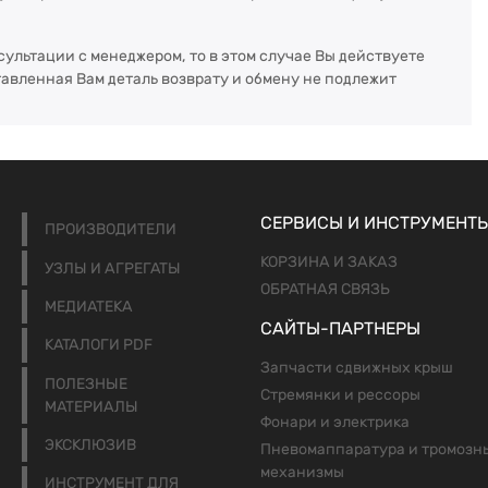
сультации с менеджером, то в этом случае Вы действуете
тавленная Вам деталь возврату и обмену не подлежит
СЕРВИСЫ И ИНСТРУМЕНТ
ПРОИЗВОДИТЕЛИ
КОРЗИНА И ЗАКАЗ
УЗЛЫ И АГРЕГАТЫ
ОБРАТНАЯ СВЯЗЬ
МЕДИАТЕКА
САЙТЫ-ПАРТНЕРЫ
КАТАЛОГИ PDF
Запчасти сдвижных крыш
ПОЛЕЗНЫЕ
Стремянки и рессоры
МАТЕРИАЛЫ
Фонари и электрика
ЭКСКЛЮЗИВ
Пневомаппаратура и тромозн
механизмы
ИНСТРУМЕНТ ДЛЯ