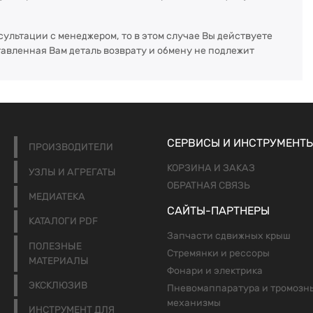
сультации с менеджером, то в этом случае Вы действуете
тавленная Вам деталь возврату и обмену не подлежит
СЕРВИСЫ И ИНСТРУМЕНТ
ПРОИЗВОДИТЕЛИ
КОРЗИНА И ЗАКАЗ
УЗЛЫ И АГРЕГАТЫ
ОБРАТНАЯ СВЯЗЬ
МЕДИАТЕКА
САЙТЫ-ПАРТНЕРЫ
КАТАЛОГИ PDF
Запчасти сдвижных крыш
ПОЛЕЗНЫЕ
Стремянки и рессоры
МАТЕРИАЛЫ
Фонари и электрика
ЭКСКЛЮЗИВ
Пневомаппаратура и тромозн
механизмы
ИНСТРУМЕНТ ДЛЯ