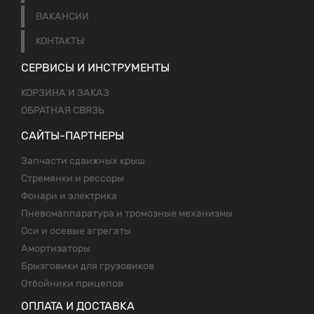
ВАКАНСИИ
КОНТАКТЫ
СЕРВИСЫ И ИНСТРУМЕНТЫ
КОРЗИНА И ЗАКАЗ
ОБРАТНАЯ СВЯЗЬ
САЙТЫ-ПАРТНЕРЫ
Запчасти сдвижных крыш
Стремянки и рессоры
Фонари и электрика
Пневомаппаратура и тромозные механизмы
Оси и осевые агрегаты
Амортизаторы
Брызговики для грузовиков
Отбойники прицепов
ОПЛАТА И ДОСТАВКА