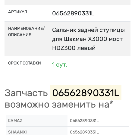
АРТИКУЛ
06562890331L
НАИМЕНОВАНИЕ/
Сальник задней ступицы
ОПИСАНИЕ
для Шакман Х3000 мост
HDZ300 левый
СРОК ПОСТАВКИ
1 сут.
Запчасть
06562890331L
возможно заменить на*
KAMAZ
06562890331L
SHAANXI
06562890331L