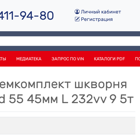
 411-94-80
Личный кабинет
Регистрация
АТЫ
МЕДИАТЕКА
ЗАПРОС ПО VIN
КАТАЛОГИ PDF
П
Ремкомплект шкворня
d 55 45мм L 232vv 9 5т