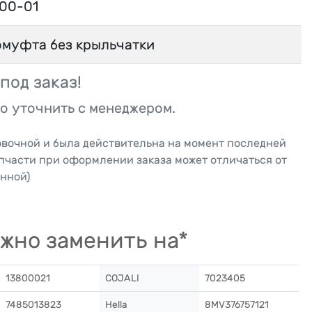
300-01
омуфта без крыльчатки
под заказ!
о уточнить с менеджером.
овочной и была действительна на момент последней
апчасти при оформлении заказа может отличаться от
нной)
жно заменить на*
13800021
COJALI
7023405
7485013823
Hella
8MV376757121