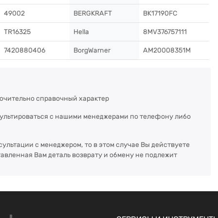
49002
BERGKRAFT
BK17190FC
TR16325
Hella
8MV376757111
7420880406
BorgWarner
AM20008351M
ючительно справочный характер
сультироваться с нашими менеджерами по телефону либо
сультации с менеджером, то в этом случае Вы действуете
тавленная Вам деталь возврату и обмену не подлежит