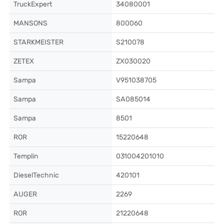
TruckExpert
34080001
MANSONS
800060
STARKMEISTER
S210078
ZETEX
ZX030020
Sampa
V951038705
Sampa
SA085014
Sampa
8501
ROR
15220648
Templin
031004201010
DieselTechnic
420101
AUGER
2269
ROR
21220648