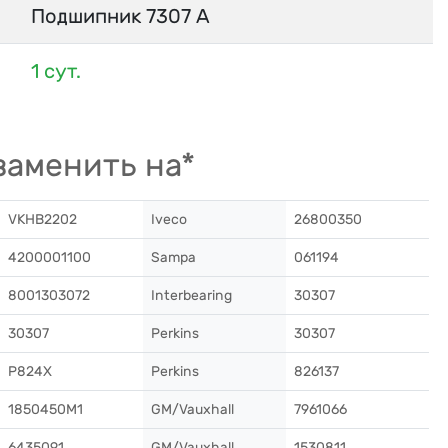
Подшипник 7307 А
1 сут.
заменить на*
VKHB2202
Iveco
26800350
4200001100
Sampa
061194
8001303072
Interbearing
30307
30307
Perkins
30307
P824X
Perkins
826137
1850450M1
GM/Vauxhall
7961066
6435091
GM/Vauxhall
1530811