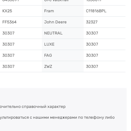
KX25
Fram
C11816BPL
FF5364
John Deere
32327
30307
NEUTRAL
30307
30307
LUXE
30307
30307
FAG
30307
30307
ZWZ
30307
ючительно справочный характер
сультироваться с нашими менеджерами по телефону либо