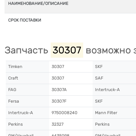
НАИМЕНОВАНИЕ/ОПИСАНИЕ
СРОК ПОСТАВКИ
Запчасть
30307
возможно 
Timken
30307
SKF
Craft
30307
SAF
FAG
30307A
Intertruck-A
Fersa
30307F
SKF
Intertruck-A
9750008240
Mann Filter
Perkins
32327
Perkins
GM/Vauxhall
6435098
GM/Vauxhall