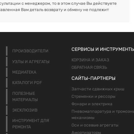
сультации с менеджером, то в этом случае Вы действуете
тавленная Вам деталь возврату и обмену не подлежит
СЕРВИСЫ И ИНСТРУМЕНТ
ПРОИЗВОДИТЕЛИ
КОРЗИНА И ЗАКАЗ
УЗЛЫ И АГРЕГАТЫ
ОБРАТНАЯ СВЯЗЬ
МЕДИАТЕКА
САЙТЫ-ПАРТНЕРЫ
КАТАЛОГИ PDF
Запчасти сдвижных крыш
ПОЛЕЗНЫЕ
Стремянки и рессоры
МАТЕРИАЛЫ
Фонари и электрика
ЭКСКЛЮЗИВ
Пневомаппаратура и тромозн
механизмы
ИНСТРУМЕНТ ДЛЯ
Оси и осевые агрегаты
РЕМОНТА
Амортизаторы