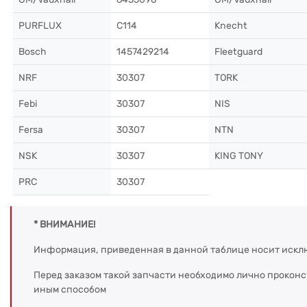
PURFLUX
C114
Knecht
Bosch
1457429214
Fleetguard
NRF
30307
TORK
Febi
30307
NIS
Fersa
30307
NTN
NSK
30307
KING TONY
PRC
30307
* ВНИМАНИЕ!
Информация, приведенная в данной таблице носит искл
Перед заказом такой запчасти необходимо лично прокон
иным способом