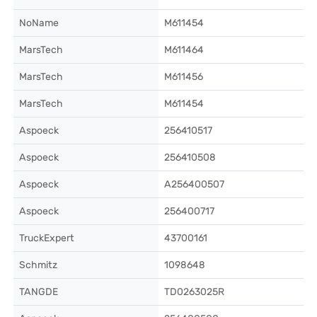
NoName
M611454
MarsTech
M611464
MarsTech
M611456
MarsTech
M611454
Aspoeck
256410517
Aspoeck
256410508
Aspoeck
A256400507
Aspoeck
256400717
TruckExpert
43700161
Schmitz
1098648
TANGDE
TD0263025R