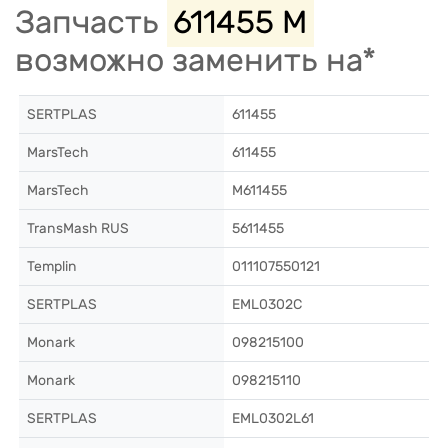
Запчасть
611455 M
возможно заменить на*
SERTPLAS
611455
MarsTech
611455
MarsTech
M611455
TransMash RUS
5611455
Templin
011107550121
SERTPLAS
EML0302C
Monark
098215100
Monark
098215110
SERTPLAS
EML0302L61