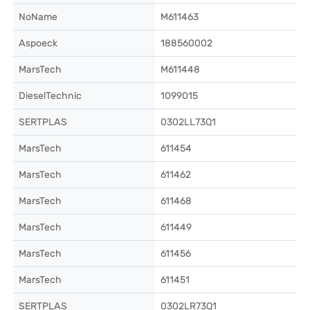
NoName
M611463
Aspoeck
188560002
MarsTech
M611448
DieselTechnic
1099015
SERTPLAS
0302LL73Q1
MarsTech
611454
MarsTech
611462
MarsTech
611468
MarsTech
611449
MarsTech
611456
MarsTech
611451
SERTPLAS
0302LR73Q1