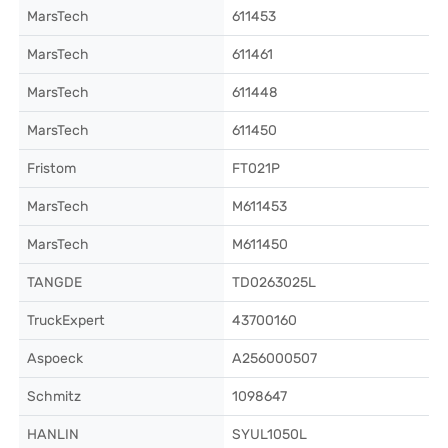
MarsTech
611453
MarsTech
611461
MarsTech
611448
MarsTech
611450
Fristom
FT021P
MarsTech
M611453
MarsTech
M611450
TANGDE
TD0263025L
TruckExpert
43700160
Aspoeck
A256000507
Schmitz
1098647
HANLIN
SYUL1050L