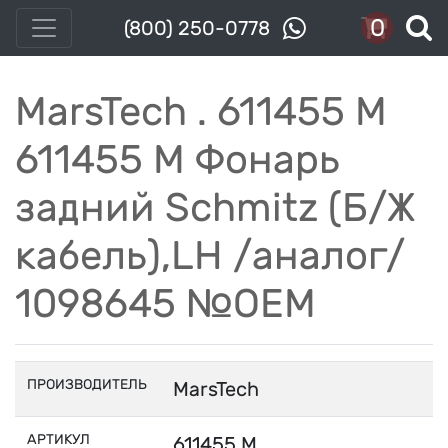
0
(800) 250-0778
MarsTech . 611455 M
611455 М Фонарь
задний Schmitz (Б/Ж
кабель),LH /аналог/
1098645 №ОЕМ
ПРОИЗВОДИТЕЛЬ
MarsTech
АРТИКУЛ
611455 M