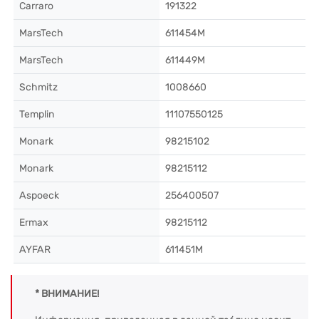
Carraro
191322
MarsTech
611454M
MarsTech
611449M
Schmitz
1008660
Templin
11107550125
Monark
98215102
Monark
98215112
Aspoeck
256400507
Ermax
98215112
AYFAR
611451M
* ВНИМАНИЕ!