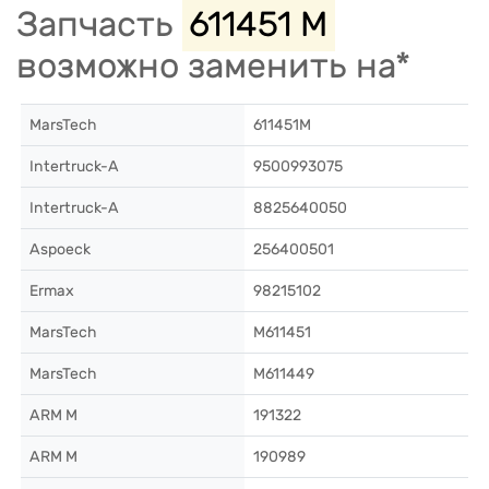
Запчасть
611451 M
возможно заменить на*
MarsTech
611451M
Intertruck-A
9500993075
Intertruck-A
8825640050
Aspoeck
256400501
Ermax
98215102
MarsTech
M611451
MarsTech
M611449
ARM M
191322
ARM M
190989