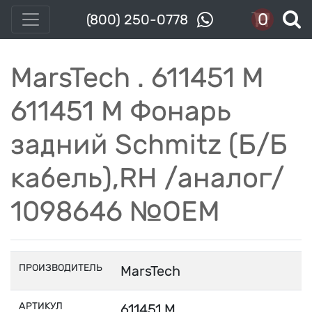
0
(800) 250-0778
MarsTech . 611451 M
611451 М Фонарь
задний Schmitz (Б/Б
кабель),RH /аналог/
1098646 №OEM
ПРОИЗВОДИТЕЛЬ
MarsTech
АРТИКУЛ
611451 M