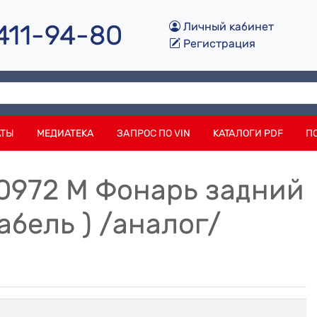
 411-94-80
Личный кабинет
Регистрация
АТЫ
МЕДИАТЕКА
ЗАПРОС ПО VIN
КАТАЛОГИ PDF
П
10972 M Фонарь задний
абель ) /аналог/