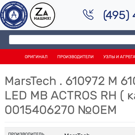
(495)
ОРИГИНАЛ
ПРОИЗВОДИТЕЛИ
УЗЛЫ И АГРЕГ
MarsTech . 610972 M 6
LED MB ACTROS RH ( к
0015406270 №ОЕМ
ПРОИЗВОДИТЕЛЬ