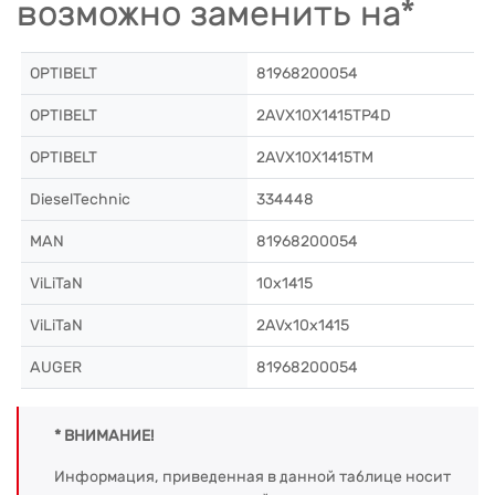
возможно заменить на*
OPTIBELT
81968200054
OPTIBELT
2AVX10X1415TP4D
OPTIBELT
2AVX10X1415TM
DieselTechnic
334448
MAN
81968200054
ViLiTaN
10x1415
ViLiTaN
2AVx10x1415
AUGER
81968200054
* ВНИМАНИЕ!
Информация, приведенная в данной таблице носит