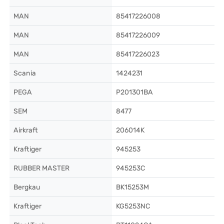
MAN
85417226008
MAN
85417226009
MAN
85417226023
Scania
1424231
PEGA
P201301BA
SEM
8477
Airkraft
206014K
Kraftiger
945253
RUBBER MASTER
945253C
Bergkau
BK15253M
Kraftiger
KG5253NC