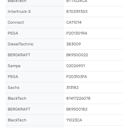
BlackTech
BT11024CA
Intertruck-S
8703393SX
Connect
CA11014
PEGA
P201301RA
DieselTechnic
383009
BERGKRAFT
BK9500022
Sampa
02026901
PEGA
P203103FA
Sachs
313182
BlackTech
81417226078
BERGKRAFT
BK9500182
BlackTech
11023CA