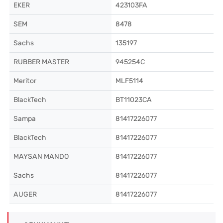
EKER
423103FA
SEM
8478
Sachs
135197
RUBBER MASTER
945254C
Meritor
MLF5114
BlackTech
BT11023CA
Sampa
81417226077
BlackTech
81417226077
MAYSAN MANDO
81417226077
Sachs
81417226077
AUGER
81417226077