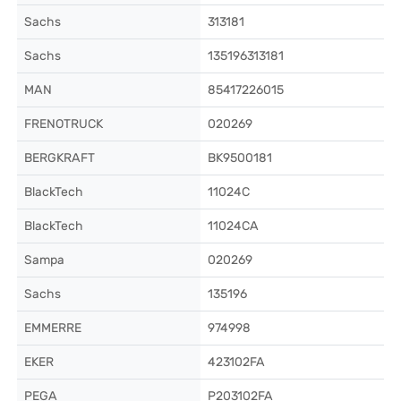
Sachs
313181
Sachs
135196313181
MAN
85417226015
FRENOTRUCK
020269
BERGKRAFT
BK9500181
BlackTech
11024C
BlackTech
11024CA
Sampa
020269
Sachs
135196
EMMERRE
974998
EKER
423102FA
PEGA
P203102FA