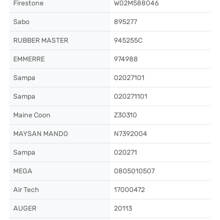
Firestone
W02M588046
Sabo
895277
RUBBER MASTER
945255C
EMMERRE
974988
Sampa
02027101
Sampa
020271101
Maine Coon
Z30310
MAYSAN MANDO
N7392004
Sampa
020271
MEGA
0805010507
Air Tech
17000472
AUGER
20113