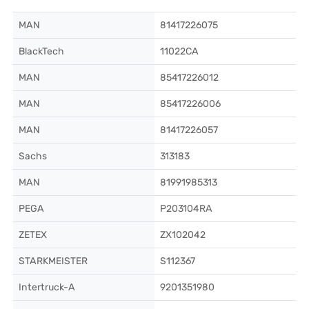
MAN
81417226075
BlackTech
11022CA
MAN
85417226012
MAN
85417226006
MAN
81417226057
Sachs
313183
MAN
81991985313
PEGA
P203104RA
ZETEX
ZX102042
STARKMEISTER
S112367
Intertruck-A
9201351980